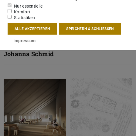
© Diana Schlez
© Diana Schlez
Nur essentielle
Komfort
Statistiken
Fachbereichspreis-Preisträgerin
ALLE AKZEPTIEREN
SPEICHERN & SCHLIESSEN
Impressum
Johanna Schmid