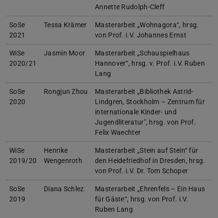
Annette Rudolph-Cleff
SoSe
Tessa Krämer
Masterarbeit „Wohnagora“, hrsg.
2021
von Prof. i.V. Johannes Ernst
WiSe
Jasmin Moor
Masterarbeit „Schauspielhaus
2020/21
Hannover“, hrsg. v. Prof. i.V. Ruben
Lang
SoSe
Rongjun Zhou
Masterarbeit „Bibliothek Astrid-
2020
Lindgren, Stockholm – Zentrum für
internationale Kinder- und
Jugendliteratur", hrsg. von Prof.
Felix Waechter
WiSe
Henrike
Masterarbeit „Stein auf Stein“ für
2019/20
Wengenroth
den Heidefriedhof in Dresden, hrsg.
von Prof. i.V. Dr. Tom Schoper
SoSe
Diana Schlez
Masterarbeit „Ehrenfels – Ein Haus
2019
für Gäste“, hrsg. von Prof. i.V.
Ruben Lang