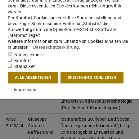
2024
Schmitz
der Aufgabe „Sendlinger Küche –
kann. Diese essentiellen Cookies können nicht abgewählt
Ein Laboratorium zum Thema
werden.
Essen“, hrsg. vom Fachgebiet
Der Komfort-Cookie speichert Ihre Spracheinstellung und
Entwerfen und Raumgestaltung
bevorzugte Suchmaschine, während „Statistik“ die
(Prof. Johanna Meyer-Grohbrügge)
Auswertung durch die Open-Source-Statistik-Software
„Matomo“ regelt.
WiSe
Fabian Helbig
Masterarbeit „Taggerwerk
Weitere Informationen zum Einsatz von Cookies erhalten Sie
2023/24
Bibliothek Graz. Zugang zu Wissen
in unserer
Datenschutzerklärung
.
– Bildung für alle“, hrsg. vom
Nur essentielle
Fachgebiet Entwerfen und
Komfort
Gebäudetypologie (Prof.’in Elke
Statistiken
Reichel)
ALLE AKZEPTIEREN
SPEICHERN & SCHLIESSEN
WiSe
Anna
Masterarbeit „Gier.Macht.Gewalt.
2023/24
Witkowska
International center for research on
Impressum
colonialism“, hrsg. vom Fachgebiet
Entwerfen und Gebäudetechnologie
(Prof.’in Anett-Maud Joppien)
WiSe
Giuseppe
Masterarbeit „Kurleben Bad Soden.
2023/24
Antonio
Über die gesunde Kleinstadt“, hrsg.
Raffaele und
vom Fachgebiet Entwerfen und
Jana
Stadtplanung (Prof. Dr. Martin