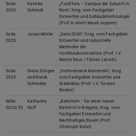
SoSe
Katinka
„FoodTura – Campus der Zukunft in
2025
Schmidt
Rom“, hrsg. vom Fachgebiet
Entwerfen und Gebäudetechnologie
(Prof.in Anett-Maud Joppien)
SoSe
Jonas Mörler
„Serie 2050“, hrsg. vom Fachgebiet
2025
Entwerfen und Industrielle
Methoden der
Hochbaukonstruktion (Prof. i.V.
Martin Baur / Florian Latsch)
SoSe
Diana Dönges
„Hafendreieck Mannheim“, hrsg.
2025
und Randi
vom Fachgebiet Entwerfen und
Schneider
Städtebau (Prof. i.V. Torsten
Becker)
WiSe
Katharina
„Bahnhof+ “ für einen neuen
2024/25
Hoff
Bahnhof in Bregenz, hrsg. vom
Fachgebiet Entwerfen und
Nachhaltiges Bauen (Prof.
Christoph Kuhn)