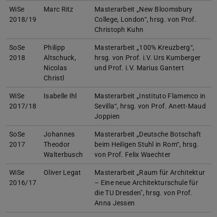
WiSe
Marc Ritz
Masterarbeit „New Bloomsbury
2018/19
College, London“, hrsg. von Prof.
Christoph Kuhn
SoSe
Philipp
Masterarbeit „100% Kreuzberg“,
2018
Altschuck,
hrsg. von Prof. i.V. Urs Kumberger
Nicolas
und Prof. i.V. Marius Gantert
Christl
WiSe
Isabelle Ihl
Masterarbeit „Instituto Flamenco in
2017/18
Sevilla“, hrsg. von Prof. Anett-Maud
Joppien
SoSe
Johannes
Masterarbeit „Deutsche Botschaft
2017
Theodor
beim Heiligen Stuhl in Rom“, hrsg.
Walterbusch
von Prof. Felix Waechter
WiSe
Oliver Legat
Masterarbeit „Raum für Architektur
2016/17
– Eine neue Architekturschule für
die TU Dresden", hrsg. von Prof.
Anna Jessen