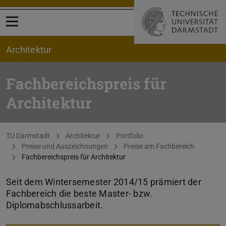
Menü öffnen
Architektur
Fachbereichspreis für
Architektur
Sie befinden sich hier:
TU Darmstadt
Architektur
Portfolio
Preise und Auszeichnungen
Preise am Fachbereich
Fachbereichspreis für Architektur
Seit dem Wintersemester 2014/15 prämiert der
Fachbereich die beste Master- bzw.
Diplomabschlussarbeit.