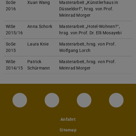
SoSe
Xuan Wang
Masterarbeit „Künstlerhaus in
2016
Düsseldorf“, hrsg. von Prof.
Meinrad Morger
WiSe
Anna Schork
Masterarbeit „Hotel-Wohnen?“,
2015/16
hrsg. von Prof. Dr. Elli Mosayebi
SoSe
Laura Knie
Masterarbeit, hrsg. von Prof.
2015
Wolfgang Lorch
WiSe
Patrick
Masterarbeit, hrsg. von Prof.
2014/15
Schürmann
Meinrad Morger
Instagram-Seite des Fachbereichs Archite
LinkedIn-Profil des Fachbereic
Facebook-Seite de
YouTub
Anfahrt
Sitemap