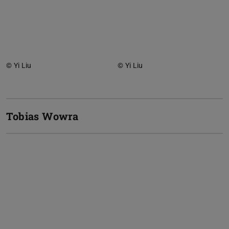
© Yi Liu
© Yi Liu
Tobias Wowra