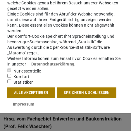
welche Cookies genau bei Ihrem Besuch unserer Webseiten
gesetzt werden sollen.
Hrsg. vom Fachgebiet Entwerfen und nachhaltiges
Einige Cookies sind für den Abruf der Website notwendig,
Bauen (Prof. Christoph Kuhn)
damit diese auf Ihrem Endgerät richtig anzeigen werden
kann. Diese essentiellen Cookies können nicht abgewählt
Es gilt ein College in Mitten von Londons Kultur- und
werden.
Universitätszentrum Bloomsbury zu entwerfen. Ein neues
Der Komfort-Cookie speichert Ihre Spracheinstellung und
bevorzugte Suchmaschine, während „Statistik“ die
College zum gemeinsame Lernen, Wohnen, Sport treiben,
Auswertung durch die Open-Source-Statistik-Software
zum individuellen Entspannen und Abschalten. Zugleich
„Matomo“ regelt.
ein neuer zentraler öffentlicher Treffpunkt auf dem
Weitere Informationen zum Einsatz von Cookies erhalten Sie
in unserer
Datenschutzerklärung
.
Campus des University College of London.
Nur essentielle
Zu den Arbeiten
Komfort
Statistiken
ALLE AKZEPTIEREN
SPEICHERN & SCHLIESSEN
Peggy Guggenheim Collection,
Venedig
Impressum
Hrsg. vom Fachgebiet Entwerfen und Baukonstruktion
(Prof. Felix Waechter)