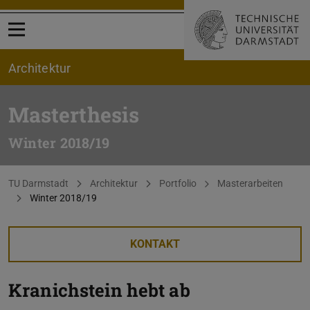
Menü öffnen
Architektur
Masterthesis
Winter 2018/19
Sie befinden sich hier:
TU Darmstadt
Architektur
Portfolio
Masterarbeiten
Winter 2018/19
KONTAKT
Kranichstein hebt ab