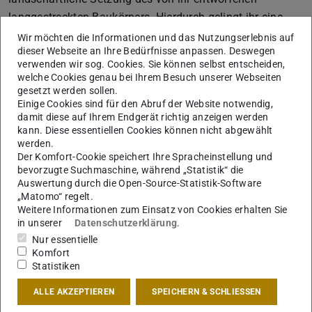
langgestreckten Baukörpers. Hierdurch gelingt ihr eine
Erweiterung des Parks bis zum Mercksplatz und die
Wir möchten die Informationen und das Nutzungserlebnis auf
dieser Webseite an Ihre Bedürfnisse anpassen. Deswegen
Schaffung einer klaren Kante zur Landgraf-Georg-Straße
verwenden wir sog. Cookies. Sie können selbst entscheiden,
hin. Die gemeinschaftlich genutzten Räume öffnen sich
welche Cookies genau bei Ihrem Besuch unserer Webseiten
im Erdgeschoss nach Süden zum Park hin und erhöhen
gesetzt werden sollen.
Einige Cookies sind für den Abruf der Website notwendig,
so die Aufenthaltsqualitäten der Rudolf-Müller-Anlage.
damit diese auf Ihrem Endgerät richtig anzeigen werden
Überzeugend ist auch die Erschließung aller Wohnungen
kann. Diese essentiellen Cookies können nicht abgewählt
durch eine gemeinschaftlich genutzte, zweigeschossige
werden.
Der Komfort-Cookie speichert Ihre Spracheinstellung und
«Wandelhalle», die hohe Varianz der Wohnungstypen und
bevorzugte Suchmaschine, während „Statistik“ die
die gelungene Fassadengestaltung.
Auswertung durch die Open-Source-Statistik-Software
„Matomo“ regelt.
Anerkennungen (je 300 Euro) gehen an:
Weitere Informationen zum Einsatz von Cookies erhalten Sie
in unserer
Datenschutzerklärung
.
Rahel Mang
Nur essentielle
Ihr Entwurf zeichnet sich durch seine Eigenständigkeit
Komfort
aus. Der von ihr vorgeschlagene kompakte Baukörper
Statistiken
schafft eine städtebauliche Verankerung zur Kreuzung
ALLE AKZEPTIEREN
SPEICHERN & SCHLIESSEN
Landgraf-Georg-Str./Pützerstraße. Durch 45°-Verdrehung