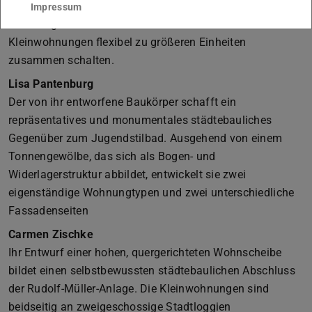
wird eine optimale Ausrichtung und Belichtung der
Impressum
Wohnungen erreicht. Zudem lassen sich die
Kleinwohnungen flexibel zu größeren Einheiten
zusammen schalten.
Lisa Pantenburg
Der von ihr entworfene Baukörper schafft ein
repräsentatives und monumentales städtebauliches
Gegenüber zum Jugendstilbad. Ausgehend von einem
Tonnengewölbe, das sich als Bogen- und
Widerlagerstruktur abbildet, entwickelt sie zwei
eigenständige Wohnungtypen und zwei unterschiedliche
Fassadenseiten
Carmen Zischke
Ihr Entwurf einer hohen, quergerichteten Wohnscheibe
bildet einen selbstbewussten städtebaulichen Abschluss
der Rudolf-Müller-Anlage. Die Kleinwohnungen sind
beidseitig an zweigeschossige Stadtloggien