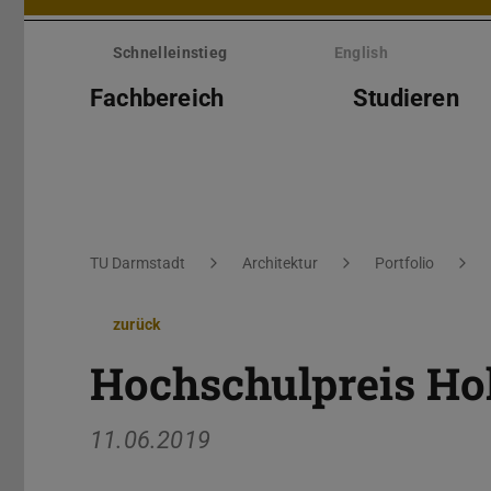
Menü
überspringen
Schnelleinstieg
English
Fachbereich
Studieren
Sie befinden sich hier:
TU Darmstadt
Architektur
Portfolio
zurück
Hochschulpreis Ho
11.06.2019