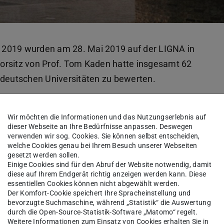
 2019 wurden am 28. Mai 2019 auf der LIGNA in
orsitz von Prof. Tom Kaden hatte insgesamt 62
n deutschen Universitäten zu bewerten.
sterarbeit „New Bloomsbury College London “
sige Dachaufstockung des New Bloomsbury
Wir möchten die Informationen und das Nutzungserlebnis auf
dieser Webseite an Ihre Bedürfnisse anpassen. Deswegen
die Jury durch die konsequente Umsetzung der
verwenden wir sog. Cookies. Sie können selbst entscheiden,
welche Cookies genau bei Ihrem Besuch unserer Webseiten
 mit vorgefertigten Modulen aus „lokaler“
gesetzt werden sollen.
wendung von Holz bei der Verdichtung in den
Einige Cookies sind für den Abruf der Website notwendig, damit
diese auf Ihrem Endgerät richtig anzeigen werden kann. Diese
er der Masterarbeit war das Fachgebiet
essentiellen Cookies können nicht abgewählt werden.
ristoph Kuhn).
Der Komfort-Cookie speichert Ihre Spracheinstellung und
bevorzugte Suchmaschine, während „Statistik“ die Auswertung
durch die Open-Source-Statistik-Software „Matomo“ regelt.
Weitere Informationen zum Einsatz von Cookies erhalten Sie in