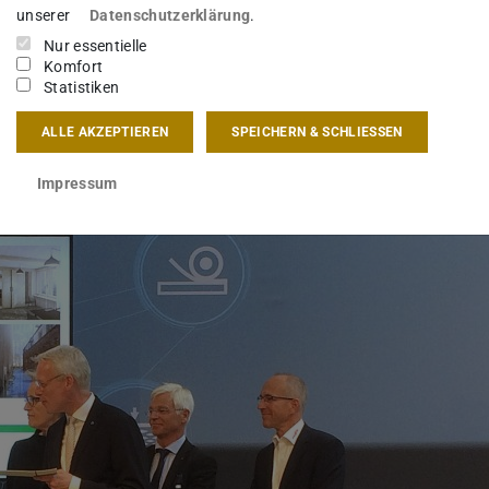
PDF-Datei)
wird in neuem Tab geöffnet)
unserer
Datenschutzerklärung
.
Nur essentielle
Komfort
s Bauen
Statistiken
ALLE AKZEPTIEREN
SPEICHERN & SCHLIESSEN
Impressum