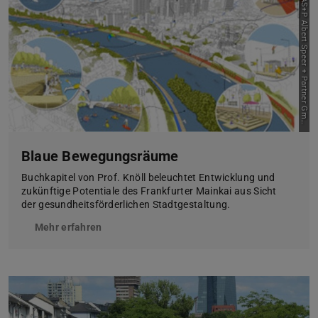
B
i
l
d
:
©
A
S
+
P
A
l
b
e
r
t
S
p
e
e
r
+
P
a
r
t
n
e
r
G
m
H
b
Blaue Bewegungsräume
Buchkapitel von Prof. Knöll beleuchtet Entwicklung und
zukünftige Potentiale des Frankfurter Mainkai aus Sicht
der gesundheitsförderlichen Stadtgestaltung.
Mehr erfahren