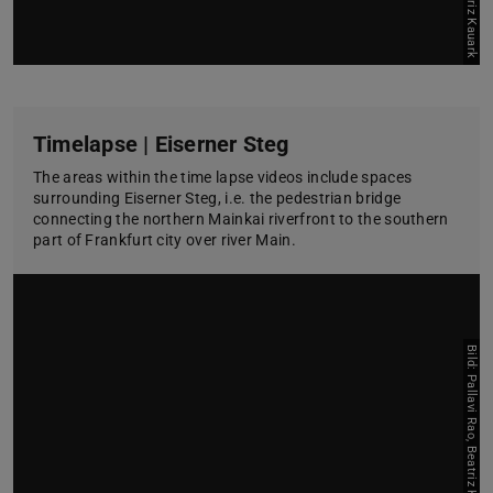
Timelapse | Eiserner Steg
The areas within the time lapse videos include spaces
surrounding Eiserner Steg, i.e. the pedestrian bridge
connecting the northern Mainkai riverfront to the southern
part of Frankfurt city over river Main.
Bild: Pallavi Rao, Beatriz Kauark