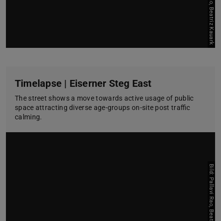
Bild: Pallavi Rao, Beatriz Kauark
Timelapse | Eiserner Steg East
The street shows a move towards active usage of public
space attracting diverse age-groups on-site post traffic
calming.
Bild: Pallavi Rao, Beatriz Kauark