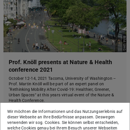
Bild: UHG
Prof. Knöll presents at Nature & Health
conference 2021
October 12-14, 2021 Tacoma, University of Washington –
Prof. Martin Knöll will be part of an expert panel on
"Rethinking Mobility After Covid-19: Healthier, Greener,
Urban Spaces“ at this years virtual event of the Nature &
Health Conference.
Mehr erfahren
Wir möchten die Informationen und das Nutzungserlebnis auf
dieser Webseite an Ihre Bedürfnisse anpassen. Deswegen
verwenden wir sog. Cookies. Sie können selbst entscheiden,
welche Cookies genau bei Ihrem Besuch unserer Webseiten