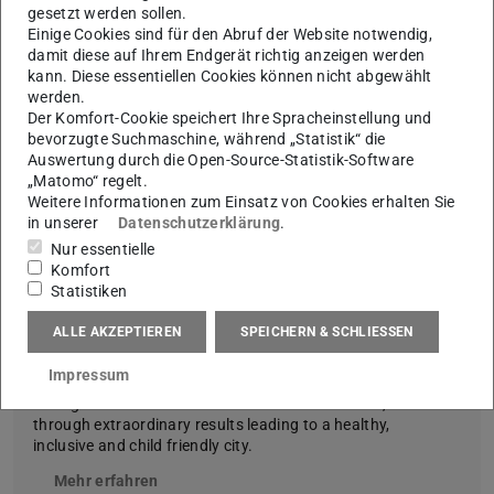
gesetzt werden sollen.
Einige Cookies sind für den Abruf der Website notwendig,
damit diese auf Ihrem Endgerät richtig anzeigen werden
kann. Diese essentiellen Cookies können nicht abgewählt
werden.
Der Komfort-Cookie speichert Ihre Spracheinstellung und
bevorzugte Suchmaschine, während „Statistik“ die
Bild: tandfonline.com
Auswertung durch die Open-Source-Statistik-Software
„Matomo“ regelt.
Weitere Informationen zum Einsatz von Cookies erhalten Sie
in unserer
Datenschutzerklärung
.
Nur essentielle
Komfort
Statistiken
Research paper published in Cities &
Health journal
ALLE AKZEPTIEREN
SPEICHERN & SCHLIESSEN
DEC 2, 2020 – The published article showcases the
Impressum
impact of road closure experiment in Frankfurt Mainkai,
during coronavirus lockdown restrictions in 2020,
through extraordinary results leading to a healthy,
inclusive and child friendly city.
Mehr erfahren