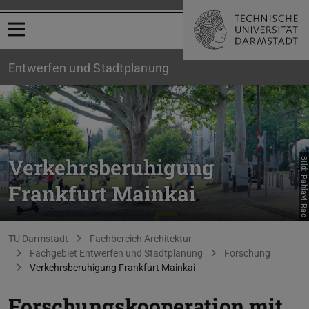
Menü öffnen
Entwerfen und Stadtplanung
Verkehrsberuhigung
Bild: Pahlavi Rao
Frankfurt Mainkai
Sie befinden sich hier:
TU Darmstadt
Fachbereich Architektur
Fachgebiet Entwerfen und Stadtplanung
Forschung
Verkehrsberuhigung Frankfurt Mainkai
Forschungskooperation mit