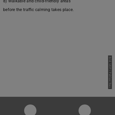
d) Walkable and child-friendly areas
before the traffic calming takes place.
Bild: UDP | Pahlavi Rao
Instagram-Seite der Fachgruppe Sta
LinkedIn-Pro