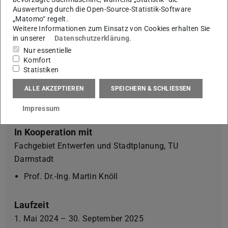
Auswertung durch die Open-Source-Statistik-Software
Koordination
„Matomo“ regelt.
Weitere Informationen zum Einsatz von Cookies erhalten Sie
Fachgebiet Entwerfen und Stadtentwicklung, TU
in unserer
Datenschutzerklärung
.
Darmstadt
Nur essentielle
Komfort
Prof. Dr.-Ing. Annette Rudolph-Cleff
Statistiken
Dipl.-Ing. Frederik Helms
ALLE AKZEPTIEREN
SPEICHERN & SCHLIESSEN
M.Sc. Bojang Ji
M.Sc. Benjamin Jia
Impressum
In Kooperation mit
Fachgebiet Entwerfen und Stadtplanung, TU
Darmstadt
Prof. Dr.-Ing. Martin Knöll
Laufzeit
1. Mai 2024 – 30. September 2025