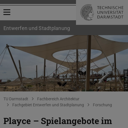
Menü öffnen
Entwerfen und Stadtplanung
Bild: FG EST
Playce - UDP
Sie befinden sich hier:
TU Darmstadt
Fachbereich Architektur
Fachgebiet Entwerfen und Stadtplanung
Forschung
Playce – Spielangebote im