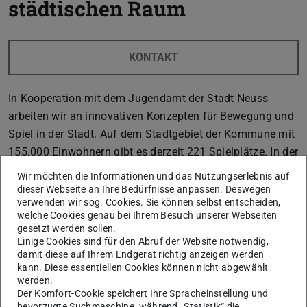
städtischen Raum
KONTAKT
In Kooperation mit dem Jugendamt der Stadt Neuss
arbeiten wir an innovativen Konzepten für Bewegung und
Spiel in der Stadt. Auf dem Stadtgebiet der Kommune mit
155.000 Einwohnern gibt es derzeit 221 Spielplätze. In der
geförderten Forschungskooperation analysieren wir deren
Wir möchten die Informationen und das Nutzungserlebnis auf
Qualitäten im Bestand und Rollen im Quartier, bewerten
dieser Webseite an Ihre Bedürfnisse anpassen. Deswegen
verwenden wir sog. Cookies. Sie können selbst entscheiden,
aktuelle gute Beispiele und Entwicklungen in der
welche Cookies genau bei Ihrem Besuch unserer Webseiten
Spielraumgestaltung und entwickeln gemeinsam eine
gesetzt werden sollen.
Strategie wie zukünftig attraktive Sport- und
Einige Cookies sind für den Abruf der Website notwendig,
damit diese auf Ihrem Endgerät richtig anzeigen werden
Spielmöglichkeiten für Kinder und Jugendliche adressiert
kann. Diese essentiellen Cookies können nicht abgewählt
werden können.
werden.
Der Komfort-Cookie speichert Ihre Spracheinstellung und
bevorzugte Suchmaschine, während „Statistik“ die