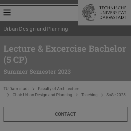
Open menu
Urban Design and Planning
Lecture & Excercise Bachelor
(5 CP)
Summer Semester 2023
You are here:
TU Darmstadt
Faculty of Architecture
Chair Urban Design and Planning
Teaching
SoSe 2023
CONTACT