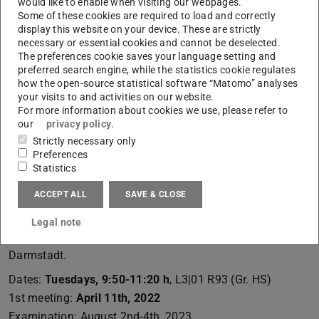
would like to enable when visiting our webpages.
gestalterische, ebenso wie soziokulturelle, ökologische
Some of these cookies are required to load and correctly
display this website on your device. These are strictly
und ökonomische Rahmenbedingungen berücksichtigt.
necessary or essential cookies and cannot be deselected.
Anhand von ausgewählten historischen und
The preferences cookie saves your language setting and
zeitgenössischen Projekten werden zentrale
preferred search engine, while the statistics cookie regulates
how the open-source statistical software “Matomo” analyses
städtebauliche Themen im europäischen und globalen
your visits to and activities on our website.
Kontext behandelt sowie ein praxisorientierter Einblick in
For more information about cookies we use, please refer to
our
privacy policy
.
Handlungsfelder, Berufsbilder, Methoden und Instrumente
Strictly necessary only
des Städtebaus gegeben. Zur Gestaltung der
Preferences
Vorlesungsreihe tragen alle Professor/innen der
Statistics
Fachgruppe Stadt bei. Inhalte der beiden Übungen sind in
ACCEPT ALL
SAVE & CLOSE
diesem Semester die Analyse und Bewertung der
Freiräume, städtebaulichen Strukturen, Mobilitätskonzept
Legal note
sowie die tatsächliche Nutzung der Lincoln Siedlung in
Darmstadt.
Dates:
Tuesdays, 9:50-11:20 h
, L3|01 R93 (Gr. HS)
1st meeting:
April 11th, 2022
Examination: August 2nd-4th, 2023