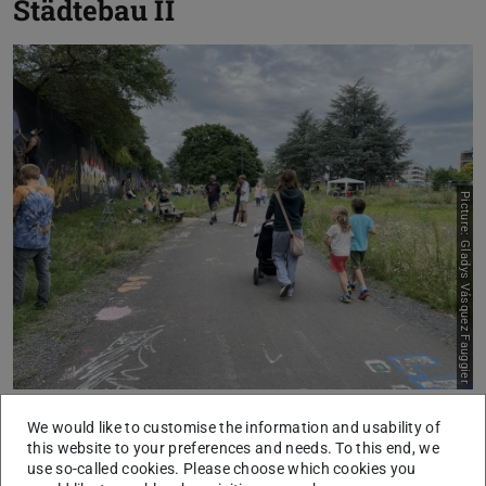
Städtebau II
Picture: Gladys Vásquez Fauggier
We would like to customise the information and usability of
this website to your preferences and needs. To this end, we
Die Vorlesungen und Übungen vermitteln Grundlagen des
use so-called cookies. Please choose which cookies you
städtebaulichen Entwerfens. Dabei werden räumliche und