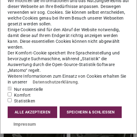
Wir möchten die Informationen und das Nutzungserlebnis auf
dieser Webseite an Ihre Bedürfnisse anpassen. Deswegen
verwenden wir sog. Cookies. Sie können selbst entscheiden,
welche Cookies genau bei Ihrem Besuch unserer Webseiten
gesetzt werden sollen.
Einige Cookies sind für den Abruf der Website notwendig,
Bild: Familienarchiv Evers
Bild: Familienarchiv Evers
damit diese auf Ihrem Endgerät richtig anzeigen werden
kann. Diese essentiellen Cookies können nicht abgewählt
werden.
Der Komfort-Cookie speichert Ihre Spracheinstellung und
bevorzugte Suchmaschine, während „Statistik“ die
Auswertung durch die Open-Source-Statistik-Software
„Matomo“ regelt.
Weitere Informationen zum Einsatz von Cookies erhalten Sie
Evers beim Sportfest im
Evers waehrend der Eroeffnung
in unserer
Datenschutzerklärung
.
Hoschulstadtion an der Licht…
der Francis Bacon- Ausstellun…
Nur essentielle
Komfort
Statistiken
ALLE AKZEPTIEREN
SPEICHERN & SCHLIESSEN
Bild: Familienarchiv Evers
Bild: Familienarchiv Evers
Impressum