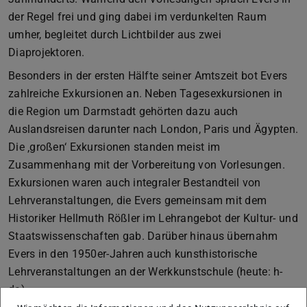
der Regel frei und ging dabei im verdunkelten Raum
umher, begleitet durch Lichtbilder aus zwei
Diaprojektoren.
Besonders in der ersten Hälfte seiner Amtszeit bot Evers
zahlreiche Exkursionen an. Neben Tagesexkursionen in
die Region um Darmstadt gehörten dazu auch
Auslandsreisen darunter nach London, Paris und Ägypten.
Die ‚großen‘ Exkursionen standen meist im
Zusammenhang mit der Vorbereitung von Vorlesungen.
Exkursionen waren auch integraler Bestandteil von
Lehrveranstaltungen, die Evers gemeinsam mit dem
Historiker Hellmuth Rößler im Lehrangebot der Kultur- und
Staatswissenschaften gab. Darüber hinaus übernahm
Evers in den 1950er-Jahren auch kunsthistorische
Lehrveranstaltungen an der Werkkunstschule (heute: h-
da).