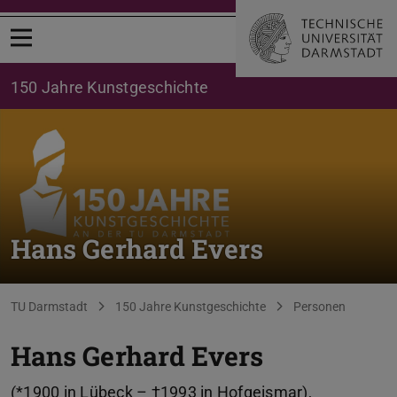
Menü öffnen
150 Jahre Kunstgeschichte
Hans Gerhard Evers
Sie befinden sich hier:
TU Darmstadt
150 Jahre Kunstgeschichte
Personen
Hans Gerhard Evers
(*1900 in Lübeck – †1993 in Hofgeismar),