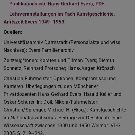
Publikationsliste Hans Gerhard Evers, PDF
(PDF-Datei)
(wird in neu
Lehrveranstaltungen im Fach Kunstgeschichte,
Amtszeit Evers 1949 -1969
(PDF-Datei)
(wird in neuem Tab geöffnet)
Quellen:
Universitätsarchiv Darmstadt (Personalakte und wiss.
Nachlass); Evers Familienarchiv
Zeitzeug*innen: Karsten und Tilman Evers; Diemut
Schnetz; Reinhard Frotscher; Hans-Jürgen Kröpsch
Christian Fuhrmeister: Optionen, Kompromisse und
Karrieren. Überlegungen zu den Münchener
Privatdozenten Hans Gerhard Evers, Harald Keller und
Oskar Schürer. In: Doll, Nikola/Fuhrmeister,
Christian/Sprenger, Michael H. (Hrsg.): Kunstgeschichte
im Nationalsozialismus. Beiträge zur Geschichte einer
Wissenschaft zwischen 1930 und 1950 Weimar: VDG
2005, S. 219–242.