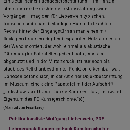
Ein Detail seiner Fachgebietsgestaltung – im Prinzip
übernahm er die nüchterne Erstausstattung seiner
Vorgänger – mag den für Liebenwein typischen,
trockenen und quasi beiläufigen Humor beleuchten.
Rechts hinter der Eingangstür sah man einen mit
fleckigem braunem Rupfen bespannten Holzrahmen an
der Wand montiert, der wohl einmal als akustische
Dämmung im Fotoatelier gedient hatte, nun aber
abgenutzt und in der Mitte zerschlitzt nur noch als
staubiges Relikt unbestimmter Funktion erkennbar war.
Daneben befand sich, in der Art einer Objektbeschriftung
im Museum, eine kleine Papptafel mit der Aufschrift:
„Lutschow von Thana: Dunkle Kammer. Holz, Leinwand.
Eigentum des FG Kunstgeschichte.“(8)
(Meinrad von Engelberg)
Publikationsliste Wolfgang Liebenwein, PDF
(PDF-Datei)
(wird in ne
Lehrveranstaltungen im Fach Kunstgeschichte,