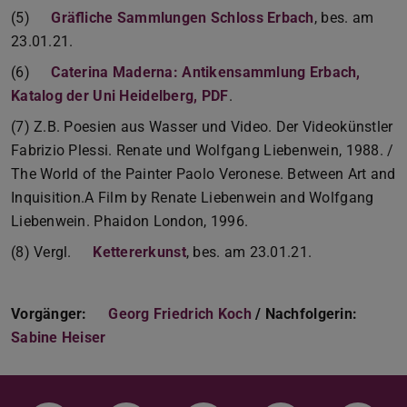
(5)
Gräfliche Sammlungen Schloss Erbach
, bes. am
23.01.21.
(6)
Caterina Maderna: Antikensammlung Erbach,
Katalog der Uni Heidelberg, PDF
(PDF-Datei)
(wird in neuem Tab geöffn
.
(7) Z.B. Poesien aus Wasser und Video. Der Videokünstler
Fabrizio Plessi. Renate und Wolfgang Liebenwein, 1988. /
The World of the Painter Paolo Veronese. Between Art and
Inquisition.A Film by Renate Liebenwein and Wolfgang
Liebenwein. Phaidon London, 1996.
(8) Vergl.
Kettererkunst
, bes. am 23.01.21.
Vorgänger:
Georg Friedrich Koch
/ Nachfolgerin:
Sabine Heiser