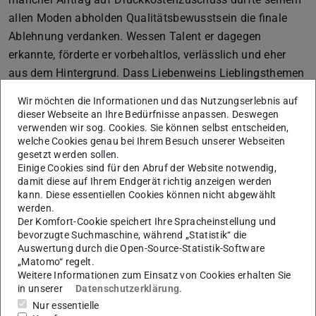
allen Moden abholden Qualitätsbewusstsein die finale
Ablehnung verdanken. Wessen Talent er dagegen
erkannte, förderte er vorbehaltlos, verlässlich und eher
aus dem Hintergrund. Dass Liebenweins Lieblingsthemen
keine Massen anzogen, aber z.B. bei den Senioren
Wir möchten die Informationen und das Nutzungserlebnis auf
Darmstadts sehr geschätzt waren, veranlasste ihn einmal
dieser Webseite an Ihre Bedürfnisse anpassen. Deswegen
zu der (für ihn typischen) Feststellung: „Heute war ich
verwenden wir sog. Cookies. Sie können selbst entscheiden,
welche Cookies genau bei Ihrem Besuch unserer Webseiten
wieder der jüngste in meiner Vorlesung!“ Die
gesetzt werden sollen.
Umbenennung der vormaligen TH in TU Darmstadt im
Einige Cookies sind für den Abruf der Website notwendig,
damit diese auf Ihrem Endgerät richtig anzeigen werden
Jahr 1997 quittierte er mit der spöttischen Bemerkung:
kann. Diese essentiellen Cookies können nicht abgewählt
„Seitdem wir uns Uni nennen, sind wir immer mehr zur
werden.
Fachhochschule geworden!“
Der Komfort-Cookie speichert Ihre Spracheinstellung und
bevorzugte Suchmaschine, während „Statistik“ die
Zugleich hatte er aber ein gutes Gespür dafür, welche
Auswertung durch die Open-Source-Statistik-Software
thematischen Ergänzungen seinem eigenen Schwerpunkt
„Matomo“ regelt.
Weitere Informationen zum Einsatz von Cookies erhalten Sie
an einer Architekturfakultät guttaten, und wählte seine
in unserer
Datenschutzerklärung
.
wissenschaftlichen MitarbeiterInnen entsprechend
Nur essentielle