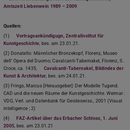
Amtszeit Liebenwein 1989 – 2009
(PDF-Datei)
(wird in neuem Tab geöf
Quellen:
(1)
Vortragsankündigugn, Zentralinstitut für
Kunstgeschichte
, bes. am 23.01.21.
(2) Donatello: Männlicher Bronzekopf, Florenz, Museo
dell‘ Opera del Duomo; Cavalcanti-Tabernakel, Florenz, S.
Croce, ca. 1435,
Cavalcanti-Tabernakel, Bildindex der
Kunst & Architektur
, bes. am 24.01.21.
(3) Frings, Marcus [Herausgeber]: Der Modelle Tugend.
CAD und die neuen Räume der Kunstgeschichte. Weimar :
VDG, Verl. und Datenbank für Geisteswiss., 2001 (Visual
intelligence ; 2)
(4)
FAZ-Artikel über das Erbacher Schloss, 1. Juni
2005
, bes. am 23.01.21