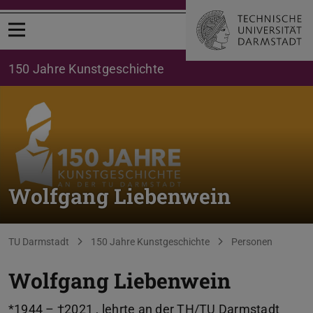
Menü öffnen
150 Jahre Kunstgeschichte
Wolfgang Liebenwein
Sie befinden sich hier:
TU Darmstadt
150 Jahre Kunstgeschichte
Personen
Wolfgang Liebenwein
*1944 – †2021 , lehrte an der TH/TU Darmstadt