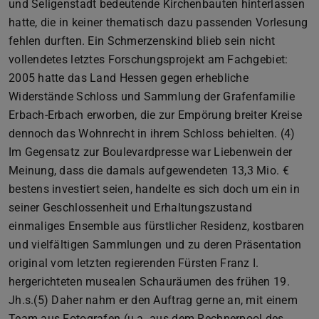
und Seligenstadt bedeutende Kirchenbauten hinterlassen
hatte, die in keiner thematisch dazu passenden Vorlesung
fehlen durften. Ein Schmerzenskind blieb sein nicht
vollendetes letztes Forschungsprojekt am Fachgebiet:
2005 hatte das Land Hessen gegen erhebliche
Widerstände Schloss und Sammlung der Grafenfamilie
Erbach-Erbach erworben, die zur Empörung breiter Kreise
dennoch das Wohnrecht in ihrem Schloss behielten. (4)
Im Gegensatz zur Boulevardpresse war Liebenwein der
Meinung, dass die damals aufgewendeten 13,3 Mio. €
bestens investiert seien, handelte es sich doch um ein in
seiner Geschlossenheit und Erhaltungszustand
einmaliges Ensemble aus fürstlicher Residenz, kostbaren
und vielfältigen Sammlungen und zu deren Präsentation
original vom letzten regierenden Fürsten Franz I.
hergerichteten musealen Schauräumen des frühen 19.
Jh.s.(5) Daher nahm er den Auftrag gerne an, mit einem
Team aus Fotografen (u.a. aus dem Rechnerpool des