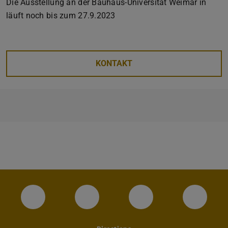
Die Ausstellung an der Bauhaus-Universität Weimar in
läuft noch bis zum 27.9.2023
KONTAKT
Instagram-Seite des Fachbereichs Archite
LinkedIn-Profil des Fachbereic
Facebook-Seite de
YouTub