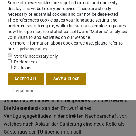
Zwei Projekte aus dem Fachbereich
Some of these cookies are required to load and correctly
display this website on your device. These are strictly
Der Fachbereich Architektur beteiligt sich an der
necessary or essential cookies and cannot be deselected.
Ausstellung mit der Dokumentation zweier Projekte aus
The preferences cookie saves your language setting and
preferred search engine, while the statistics cookie regulates
dem
Fachgebiet Entwerfen und Raumgestaltung
(Prof.
how the open-source statistical software “Matomo” analyses
Johanna Meyer-Grohbrügge).
your visits to and activities on our website.
For more information about cookies we use, please refer to
Die Masterthesis
Das Darmstädter System –
our
privacy policy
.
Verfügungsgebäude in zwei Nutzungsabschnitten am
Strictly necessary only
Campus Lichtwiese
greift die in Planung befindliche
Preferences
Statistics
Sanierung des Fachbereichsgebäudes am Campus
Lichtwiese auf.
ACCEPT ALL
SAVE & CLOSE
Die Sanierungsarbeiten machen es erforderlich, das je ein
Legal note
Viertel des Fachbereichs für die Dauer jeweils eines
Jahres nacheinander in ein temporäres Exil übersiedeln.
Die Masterthesis sah den Entwurf eines
Verfügungsgebäudes in der direkten Nachbarschaft vor,
welches nach Ablauf der Sanierung eine neue Rolle als
Gästehaus der TU übernehmen soll.