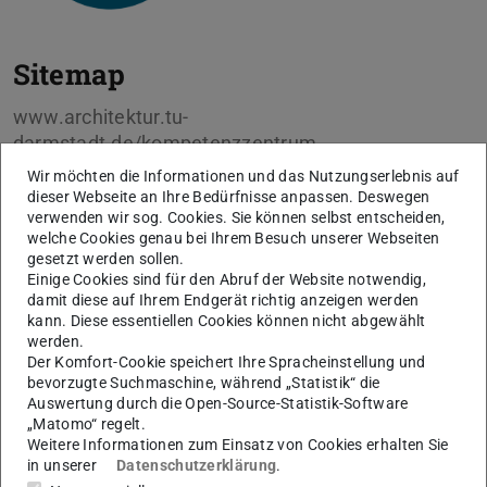
Sitemap
www.architektur.tu-
darmstadt.de/kompetenzzentrum
Wir möchten die Informationen und das Nutzungserlebnis auf
Über uns
dieser Webseite an Ihre Bedürfnisse anpassen. Deswegen
verwenden wir sog. Cookies. Sie können selbst entscheiden,
Übersicht
welche Cookies genau bei Ihrem Besuch unserer Webseiten
gesetzt werden sollen.
Rückblick
Einige Cookies sind für den Abruf der Website notwendig,
damit diese auf Ihrem Endgerät richtig anzeigen werden
kann. Diese essentiellen Cookies können nicht abgewählt
Ziele
werden.
Der Komfort-Cookie speichert Ihre Spracheinstellung und
Team
bevorzugte Suchmaschine, während „Statistik“ die
Auswertung durch die Open-Source-Statistik-Software
Kooperationen
„Matomo“ regelt.
Weitere Informationen zum Einsatz von Cookies erhalten Sie
News
in unserer
Datenschutzerklärung
.