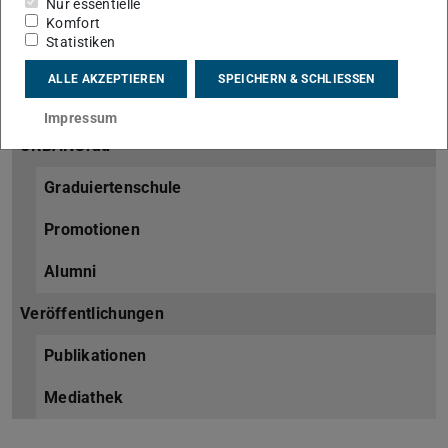
Nur essentielle
Forschung
Komfort
Statistiken
Laufende
ALLE AKZEPTIEREN
SPEICHERN & SCHLIESSEN
Abgeschlossene
Impressum
URBANGrad
Graduiertenschule
Promotionen
Alumni
Veröffentlichungen
Publikationen
Mediathek