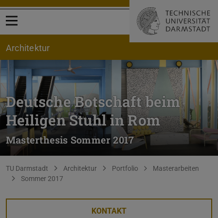
Menü öffnen
Architektur
Deutsche Botschaft beim
Heiligen Stuhl in Rom
Masterthesis Sommer 2017
Sie befinden sich hier:
TU Darmstadt
Architektur
Portfolio
Masterarbeiten
Sommer 2017
KONTAKT