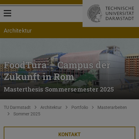
Menü öffnen
Architektur
FoodTura – Campus der
Zukunft in Rom
Masterthesis Sommersemester 2025
Sie befinden sich hier:
TU Darmstadt
Architektur
Portfolio
Masterarbeiten
Sommer 2025
KONTAKT