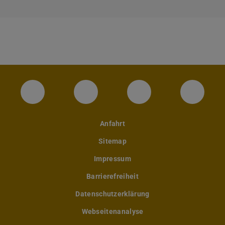
Instagram-Seite des Fachbereichs Archite
LinkedIn-Profil des Fachbereic
Facebook-Seite de
YouTub
Anfahrt
Sitemap
Impressum
Barrierefreiheit
Datenschutzerklärung
Webseitenanalyse