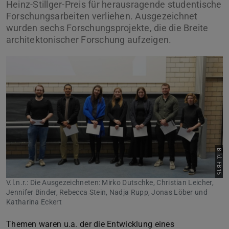
Heinz-Stillger-Preis für herausragende studentische
Forschungsarbeiten verliehen. Ausgezeichnet
wurden sechs Forschungsprojekte, die die Breite
architektonischer Forschung aufzeigen.
Bild: FB15
V.l.n.r.: Die Ausgezeichneten: Mirko Dutschke, Christian Leicher,
Jennifer Binder, Rebecca Stein, Nadja Rupp, Jonas Löber und
Katharina Eckert
Themen waren u.a. der die Entwicklung eines