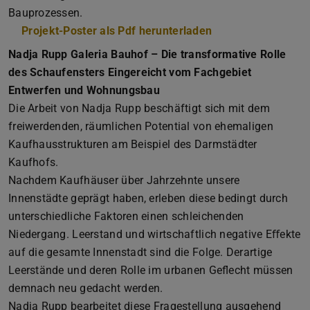
Bauprozessen.
Projekt-Poster als Pdf herunterladen
(PDF-Datei)
(wird in neuem Tab
Nadja Rupp Galeria Bauhof – Die transformative Rolle
des Schaufensters Eingereicht vom Fachgebiet
Entwerfen und Wohnungsbau
Die Arbeit von Nadja Rupp beschäftigt sich mit dem
freiwerdenden, räumlichen Potential von ehemaligen
Kaufhausstrukturen am Beispiel des Darmstädter
Kaufhofs.
Nachdem Kaufhäuser über Jahrzehnte unsere
Innenstädte geprägt haben, erleben diese bedingt durch
unterschiedliche Faktoren einen schleichenden
Niedergang. Leerstand und wirtschaftlich negative Eﬀekte
auf die gesamte Innenstadt sind die Folge. Derartige
Leerstände und deren Rolle im urbanen Geflecht müssen
demnach neu gedacht werden.
Nadja Rupp bearbeitet diese Fragestellung ausgehend