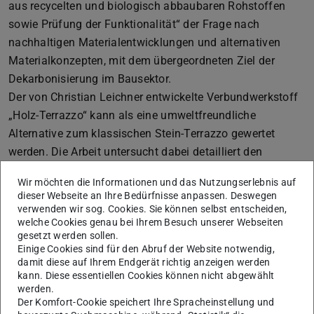
aus recycelten und biologisch abbaubaren Rohstoffen
sowie Prüfung der Funktionalität“ der Frage nach
nachhaltigen Materialentwicklungen und alternativen
Materialkonzepten, mit dem übergeordneten Ziel der
Dekarbonisierung im Bausektor.
Der von Christian Leichner entwickelte Verbundwerkstoff
„Holz-Terrazzo“ kann als eine umweltfreundliche
Alternative zum klassischen Stein-Terrazzo gewertet
werden. Die Arbeit untersucht dabei detailliert den
Herstellungsprozess sowie die Materialeigenschaften. Die
Wir möchten die Informationen und das Nutzungserlebnis auf
Ergebnisse der umfangreichen Analyse zu Materialität
dieser Webseite an Ihre Bedürfnisse anpassen. Deswegen
und Funktionalität wurden in eigene Versuchsreihen mit
verwenden wir sog. Cookies. Sie können selbst entscheiden,
welche Cookies genau bei Ihrem Besuch unserer Webseiten
dem Fokus auf der Optimierung der Oberflächenstabilität
gesetzt werden sollen.
durch biologische Oberflächenbehandlungen übertragen.
Einige Cookies sind für den Abruf der Website notwendig,
Die anwendungsnahen Muster überzeugen in ihrer
damit diese auf Ihrem Endgerät richtig anzeigen werden
kann. Diese essentiellen Cookies können nicht abgewählt
optischen und haptischen Ästhetik sowie in ihrer
werden.
Funktionalität. Hervorzuheben ist dabei sein
Der Komfort-Cookie speichert Ihre Spracheinstellung und