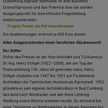
Etablierung digitaler Methoden im BIM basierten
Entwurfsprozess und das Potential dies als soliden
Ausgangspunkt für eine kritische Fragestellung
weiterzuentwickeln.
Projekt-Poster als Pdf herunterladen
(PDF-Datei)
(wird in neuem Tab
Die Anerkennungen sind mit je 400 Euro dotiert.
Allen Ausgezeichneten einen herzlichen Glückwunsch!
Der Stifter
Stifter des Preises ist der freie Architekt und TU-Alumnus
Dr.-Ing. Heinz Stillger (1922–2008), der am Tag der
Preisverleihung 100 Jahre alt geworden wäre. Heinz
Stillger studierte von 1947 bis 1951 am Fachbereich
Architektur der Technischen Hochschule Darmstadt. 1952
gründete er sein eigenes Architekturbüro in Bad Camberg,
das bald nach Wiesbaden und den Kreis Limburg-
Weilburg sowie Wetzlar erweitert wurde. So entstand bei
reger Teilnahme an Wettbewerben in diesen Regionen bis