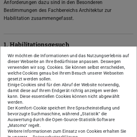
Anforderungen dazu sind in den Besonderen
Bestimmungen des Fachbereichs Architektur zur
Habilitation zusammengefasst.
1. Habilitationsgesuch
Wir möchten die Informationen und das Nutzungserlebnis auf
dieser Webseite an Ihre Bedürfnisse anpassen. Deswegen
2. Zulassung zur Habilitation
verwenden wir sog. Cookies. Sie können selbst entscheiden,
welche Cookies genau bei Ihrem Besuch unserer Webseiten
gesetzt werden sollen.
3. Gutachten
Einige Cookies sind für den Abruf der Website notwendig,
damit diese auf Ihrem Endgerät richtig anzeigen werden
kann. Diese essentiellen Cookies können nicht abgewählt
werden.
4. Habilitationsvortrag und
Der Komfort-Cookie speichert Ihre Spracheinstellung und
wissenschaftliches Gespräch
bevorzugte Suchmaschine, während „Statistik“ die
Auswertung durch die Open-Source-Statistik-Software
„Matomo“ regelt.
Weitere Informationen zum Einsatz von Cookies erhalten Sie
5. Vollzug der Habilitation