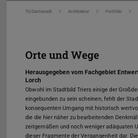
Sie befinden sich hier:
TU Darmstadt
Architektur
Portfolio
Orte und Wege
Herausgegeben vom Fachgebiet Entwerf
Lorch
Obwohl im Stadtbild Triers einige der Großde
eingebunden zu sein scheinen, fehlt der Sta
konsequenten Umgang mit historisch wertvol
die die hier näher zu bearbeitenden Denkmäle
zeitgemäßen und noch weniger adäquaten Um
dieser Fragmente der Vergangenheit dar. Di