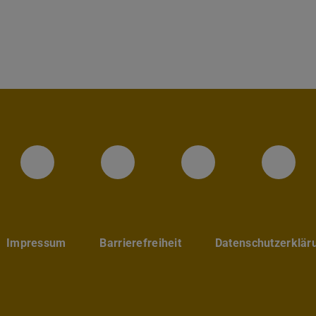
Instagram-Seite des Fachbereic
LinkedIn-Profil des Fa
Facebook-Sei
YouT
Impressum
Barrierefreiheit
Datenschutzerklär