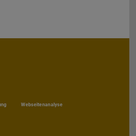
hs Architektur
chbereichs Architektur
te des Fachbereichs Architektur
ube-Kanal des Fachbereich Archite
ung
Webseitenanalyse