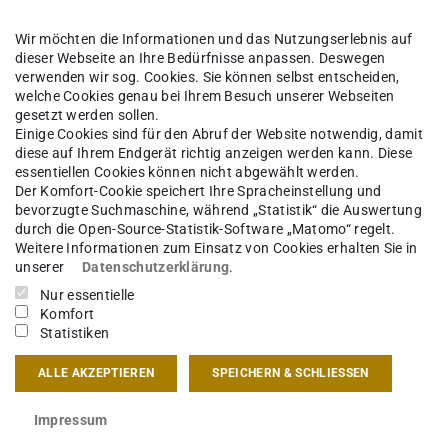
Wir möchten die Informationen und das Nutzungserlebnis auf
dieser Webseite an Ihre Bedürfnisse anpassen. Deswegen
verwenden wir sog. Cookies. Sie können selbst entscheiden,
welche Cookies genau bei Ihrem Besuch unserer Webseiten
gesetzt werden sollen.
Einige Cookies sind für den Abruf der Website notwendig, damit
diese auf Ihrem Endgerät richtig anzeigen werden kann. Diese
essentiellen Cookies können nicht abgewählt werden.
en und Baugestaltung, Prof. Wolfgang
Der Komfort-Cookie speichert Ihre Spracheinstellung und
bevorzugte Suchmaschine, während „Statistik“ die Auswertung
durch die Open-Source-Statistik-Software „Matomo“ regelt.
gut an der Mosel stellen allein durch ihren Rang
Weitere Informationen zum Einsatz von Cookies erhalten Sie in
unserer
Datenschutzerklärung
.
 angemessenes Haus im städtischen Kontext, das
Nur essentielle
ist Gegenstand dieser Aufgabe. Das
Komfort
ittelalterlichen Kelleranlagen soll gleichsam
Statistiken
 und der Bedeutung der bischöflichen Weingüter
ALLE AKZEPTIEREN
SPEICHERN & SCHLIESSEN
e nach einer im besten Sinne nicht
d Motivation zugleich sein, die bischöflichen
Impressum