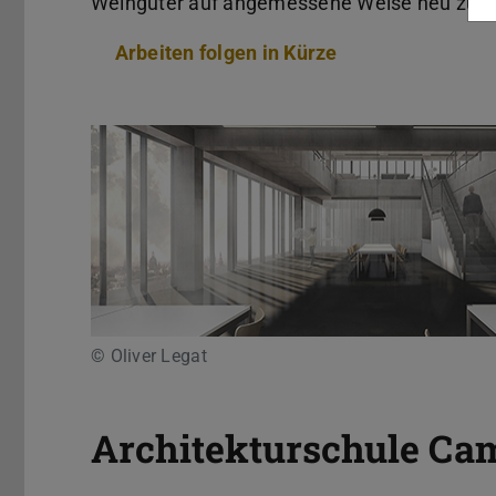
Weingüter auf angemessene Weise neu zu de
Arbeiten folgen in Kürze
© Oliver Legat
Architekturschule Ca