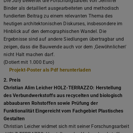
Die Jury bewertet die Forschungsarbeit von Jennifer
Binder als detailliert ausgearbeiteten und methodisch
fundierten Beitrag zu einem relevanten Thema des
heutigen architektonischen Diskurses, insbesondere im
Hinblick auf den demographischen Wandel. Die
Ergebnisse sind auf andere Siedlungen übertragbar und
zeigen, dass die Bauwende auch vor dem ‚Gewöhnlichen‘
nicht Halt machen darf.
(Dotiert mit 1.000 Euro)
Projekt-Poster als Pdf herunterladen
(PDF-Datei)
(wird in neuem Tab
2. Preis
Christian Alim Leicher HOLZ-TERRAZZO: Herstellung
des Verbundwerkstoffs aus recycelten und biologisch
abbaubaren Rohstoffen sowie Prüfung der
Funktionalität Eingereicht vom Fachgebiet Plastisches
Gestalten
Christian Leicher widmet sich mit seiner Forschungsarbeit