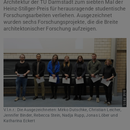
Architektur der TU Darmstadt zum siebten Mal der
Heinz-Stillger-Preis für herausragende studentische
Forschungsarbeiten verliehen. Ausgezeichnet
wurden sechs Forschungsprojekte, die die Breite
architektonischer Forschung aufzeigen.
Bild: FB15
V.l.n.r.: Die Ausgezeichneten: Mirko Dutschke, Christian Leicher,
Jennifer Binder, Rebecca Stein, Nadja Rupp, Jonas Löber und
Katharina Eckert