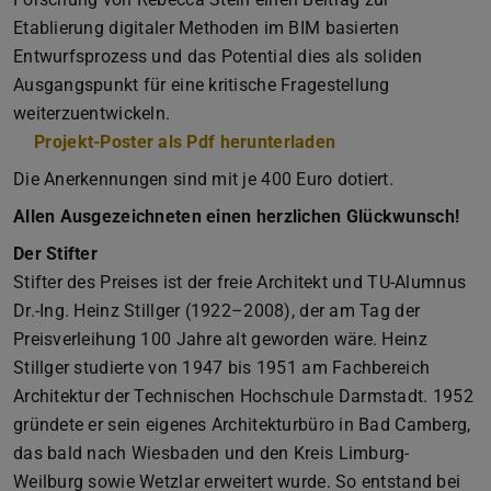
Etablierung digitaler Methoden im BIM basierten
Entwurfsprozess und das Potential dies als soliden
Ausgangspunkt für eine kritische Fragestellung
weiterzuentwickeln.
Projekt-Poster als Pdf herunterladen
(PDF-Datei)
(wird in neuem Tab
Die Anerkennungen sind mit je 400 Euro dotiert.
Allen Ausgezeichneten einen herzlichen Glückwunsch!
Der Stifter
Stifter des Preises ist der freie Architekt und TU-Alumnus
Dr.-Ing. Heinz Stillger (1922–2008), der am Tag der
Preisverleihung 100 Jahre alt geworden wäre. Heinz
Stillger studierte von 1947 bis 1951 am Fachbereich
Architektur der Technischen Hochschule Darmstadt. 1952
gründete er sein eigenes Architekturbüro in Bad Camberg,
das bald nach Wiesbaden und den Kreis Limburg-
Weilburg sowie Wetzlar erweitert wurde. So entstand bei