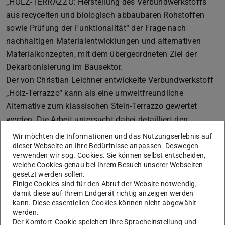
„HOLZ-TERRAZZO: Herstellung des Verbundwerkstoffs
aus recycelten und biologisch abbaubaren Rohstoffen
sowie Prüfung der Funktionalität“ der Frage nach
nachhaltigen Materialentwicklungen und alternativen
Materialkonzepten, mit dem übergeordneten Ziel der
Dekarbonisierung im Bausektor.
Der von Christian Leichner entwickelte Verbundwerkstoff
„Holz-Terrazzo“ kann als eine umweltfreundliche
Alternative zum klassischen Stein-Terrazzo gewertet
werden. Die Arbeit untersucht dabei detailliert den
Herstellungsprozess sowie die Materialeigenschaften. Die
Wir möchten die Informationen und das Nutzungserlebnis auf
Ergebnisse der umfangreichen Analyse zu Materialität
dieser Webseite an Ihre Bedürfnisse anpassen. Deswegen
verwenden wir sog. Cookies. Sie können selbst entscheiden,
und Funktionalität wurden in eigene Versuchsreihen mit
welche Cookies genau bei Ihrem Besuch unserer Webseiten
dem Fokus auf der Optimierung der Oberflächenstabilität
gesetzt werden sollen.
Einige Cookies sind für den Abruf der Website notwendig,
durch biologische Oberflächenbehandlungen übertragen.
damit diese auf Ihrem Endgerät richtig anzeigen werden
Die anwendungsnahen Muster überzeugen in ihrer
kann. Diese essentiellen Cookies können nicht abgewählt
optischen und haptischen Ästhetik sowie in ihrer
werden.
Der Komfort-Cookie speichert Ihre Spracheinstellung und
Funktionalität. Hervorzuheben ist dabei sein