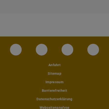
Instagram-Seite des Fachbereichs Archite
LinkedIn-Profil des Fachbereic
Facebook-Seite de
YouTub
Anfahrt
Sitemap
Impressum
Barrierefreiheit
Datenschutzerklärung
Webseitenanalyse