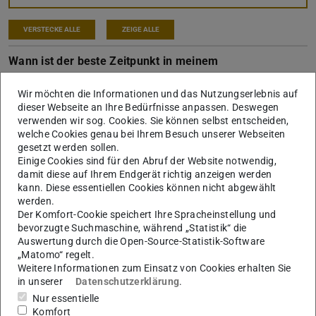
VERSTECKE ALLE
ZEIGE ALLE
Wann ist der beste Zeitpunkt in meinem
Studium für einen Auslandsaufenthalt?
Wir möchten die Informationen und das Nutzungserlebnis auf
dieser Webseite an Ihre Bedürfnisse anpassen. Deswegen
Welche ausländische Universität kommt für
verwenden wir sog. Cookies. Sie können selbst entscheiden,
mich in Frage?
welche Cookies genau bei Ihrem Besuch unserer Webseiten
gesetzt werden sollen.
Welche Partnerschaften gibt es?
Einige Cookies sind für den Abruf der Website notwendig,
damit diese auf Ihrem Endgerät richtig anzeigen werden
kann. Diese essentiellen Cookies können nicht abgewählt
Muss ich Studiengebühren an der
werden.
Partneruniversität zahlen?
Der Komfort-Cookie speichert Ihre Spracheinstellung und
bevorzugte Suchmaschine, während „Statistik“ die
Die Universität, an der ich gern studieren
Auswertung durch die Open-Source-Statistik-Software
„Matomo“ regelt.
würde, besitzt keinen Vertrag mit der Fakultät
Weitere Informationen zum Einsatz von Cookies erhalten Sie
für Architektur – was kann ich tun?
in unserer
Datenschutzerklärung
.
Nur essentielle
Wann und warum beantrage ich ein
Komfort