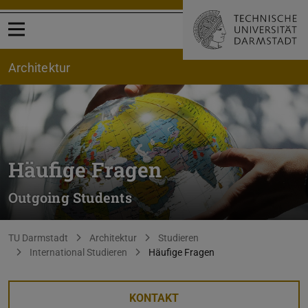
Menü öffnen
Architektur
Häufige Fragen
Outgoing Students
Sie befinden sich hier:
TU Darmstadt
Architektur
Studieren
International Studieren
Häufige Fragen
KONTAKT