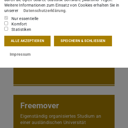
Weitere Informationen zum Einsatz von Cookies erhalten Sie in
unserer
Datenschutzerklärung
.
Nur essentielle
Komfort
Statistiken
Übersee
ALLE AKZEPTIEREN
SPEICHERN & SCHLIESSEN
Austauschstudium an einer
Impressum
Partneruniversität im außereuropäischen
Ausland (Amerika, Asien, Ozeanien)
Freemover
Eigenständig organisiertes Studium an
einer ausländischen Universität