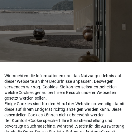
Wir möchten die Informationen und das Nutzungserlebnis auf
dieser Webseite an Ihre Bedürfnisse anpassen. Deswegen
verwenden wir sog. Cookies. Sie können selbst entscheiden,
welche Cookies genau bei Ihrem Besuch unserer Webseiten
eicht bis in die kleinsten Details des alltäglichen Lebe
gesetzt werden sollen.
Großstadt, stellt auch der, im ersten Moment überwält
Einige Cookies sind für den Abruf der Website notwendig, damit
diese auf Ihrem Endgerät richtig anzeigen werden kann. Diese
, Seoul, 2023
essentiellen Cookies können nicht abgewählt werden.
Der Komfort-Cookie speichert Ihre Spracheinstellung und
bevorzugte Suchmaschine, während „Statistik“ die Auswertung
durch die Open-Source-Statistik-Software „Matomo“ regelt.