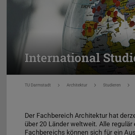
International Stud
Sie befinden sich hier:
TU Darmstadt
Architektur
Studieren
Der Fachbereich Architektur hat derze
über 20 Länder weltweit. Alle regulä
Fachbereichs können sich für ein A