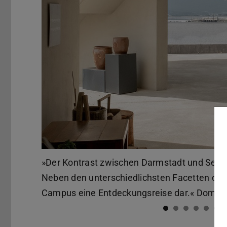
Zurück
»Der Kontrast zwischen Darmstadt und Seoul r
Neben den unterschiedlichsten Facetten der 
Campus eine Entdeckungsreise dar.« Dominik