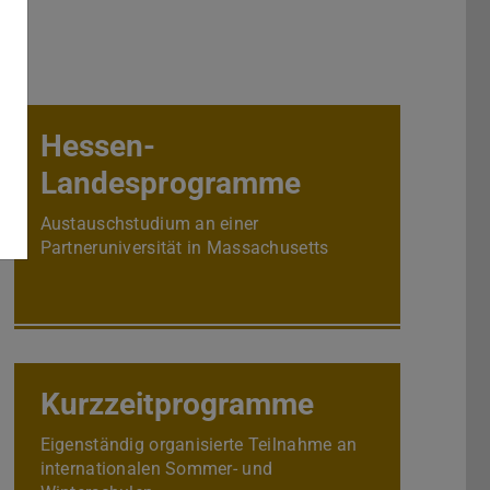
Hessen-
Landesprogramme
Austauschstudium an einer
Partneruniversität in Massachusetts
(USA), Wisconsin (USA) oder Queensland
(Australien)
Kurzzeitprogramme
Eigenständig organisierte Teilnahme an
internationalen Sommer- und