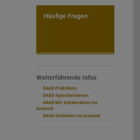
Häufige Fragen
Weiterführende Infos
DAAD Praktikum
(PDF-Datei)
(wird in neuem Tab geöffnet)
DAAD Sprachenlernen
(PDF-Datei)
(wird in neuem Tab geöf
DAAD Mit Stipdendium ins
Ausland
(PDF-Datei)
(wird in neuem Tab geöffnet)
DAAD Studieren im Ausland
(PDF-Datei)
(wird in neuem Tab