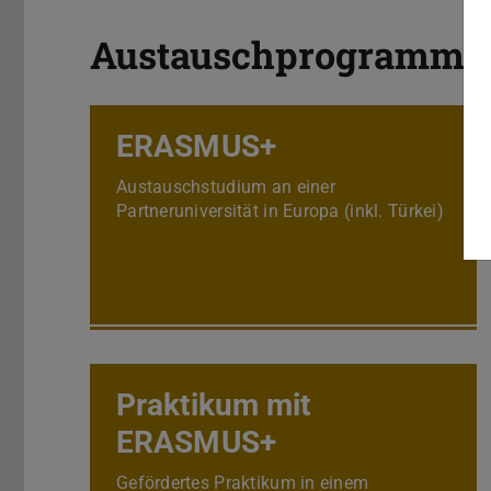
Austauschprogramme
ERASMUS+
Austauschstudium an einer
Partneruniversität in Europa (inkl. Türkei)
Praktikum mit
ERASMUS+
Gefördertes Praktikum in einem