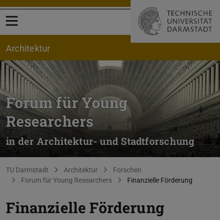
Menü öffnen
Architektur
Forum für Young
Researchers
in der Architektur- und Stadtforschung
Sie befinden sich hier:
TU Darmstadt
Architektur
Forschen
Forum für Young Researchers
Finanzielle Förderung
Finanzielle Förderung