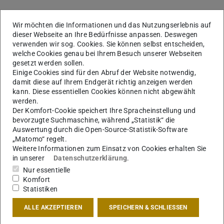
KONTAKT
Wir möchten die Informationen und das Nutzungserlebnis auf
dieser Webseite an Ihre Bedürfnisse anpassen. Deswegen
verwenden wir sog. Cookies. Sie können selbst entscheiden,
Publikationsfonds der TUDa
welche Cookies genau bei Ihrem Besuch unserer Webseiten
gesetzt werden sollen.
Open-Access-Publikationen von Angehörigen und
Einige Cookies sind für den Abruf der Website notwendig,
Mitgliedern der TU Darmstadt können finanziell durch
damit diese auf Ihrem Endgerät richtig anzeigen werden
Übernahme der Publikationskosten und Verlagsrabatte
kann. Diese essentiellen Cookies können nicht abgewählt
werden.
unterstützt werden.
Der Komfort-Cookie speichert Ihre Spracheinstellung und
Mehr erfahren
bevorzugte Suchmaschine, während „Statistik“ die
Auswertung durch die Open-Source-Statistik-Software
Förderprogramm TUDa
„Matomo“ regelt.
Die TU Darmstadt bietet Promovierenden nicht nur ein
Weitere Informationen zum Einsatz von Cookies erhalten Sie
in unserer
Datenschutzerklärung
.
innovatives und exzellentes Forschungsumfeld. Durch
Nur essentielle
eine gezielte und passgenaue Förderung unterstützen wir
Komfort
Doktorandinnen und Doktoranden bei ihrer individuellen
Statistiken
Karriereplanung und -entwicklung in Wissenschaft,
ALLE AKZEPTIEREN
SPEICHERN & SCHLIESSEN
Wirtschaft und Gesellschaft.