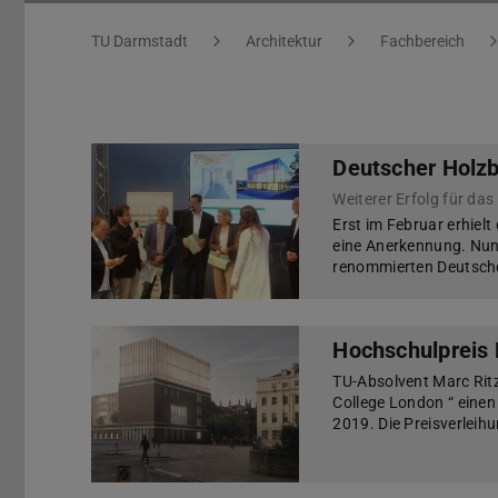
Sie befinden sich hier:
TU Darmstadt
Architektur
Fachbereich
Deutscher Holz
Weiterer Erfolg für da
Erst im Februar erhie
eine Anerkennung. Nun 
renommierten Deutschen
Hochschulpreis
TU-Absolvent Marc Ritz
College London “ eine
2019. Die Preisverleih