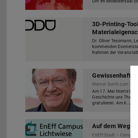
Uhr im Modelliersaal (
3D-Printing-Too
Materialeigensch
Dr. Oliver Tessmann, Le
kommenden Donnerstag,
Rahmen der Veranstalt
Gewissenhaft u
Werner Durth zum 70. 
Am 17. Mai feierte Prof
Geschichte uns Theorie
gratulieren. Am 6. Jun
Auf dem Weg zu
EnEff:Stadt – Campus 