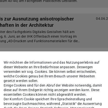
Raum 40-44) am Fachgebiet Plastisches Gestalten.
ls zur Ausnutzung anisotropischer
04.06.
aften in der Architektur
iter des Fachgebiets Digitales Gestalten hält am
 6. Juni, an der IHK Offenbach einen Vortrag im
ung „4D-Drucken und Funktionsmaterialien für die…
nd schonungslos
31.05.
Wir möchten die Informationen und das Nutzungserlebnis auf
Geburtstag
dieser Webseite an Ihre Bedürfnisse anpassen. Deswegen
. Dr. Werner Durth, bis 2017 Leiter des Fachgebiets
verwenden wir sog. Cookies. Sie können selbst entscheiden,
 der Architektur, seinen 70. Geburtstag. Wir
welche Cookies genau bei Ihrem Besuch unserer Webseiten
i hält Werner Durth einen Vortrag im Kunstarchiv D…
gesetzt werden sollen.
Einige Cookies sind für den Abruf der Website notwendig, damit
diese auf Ihrem Endgerät richtig anzeigen werden kann. Diese
essentiellen Cookies können nicht abgewählt werden.
 einem energieeffizienten Campus
17.05.
Der Komfort-Cookie speichert Ihre Spracheinstellung und
bevorzugte Suchmaschine, während „Statistik“ die Auswertung
Lichtwiese in der hoch3