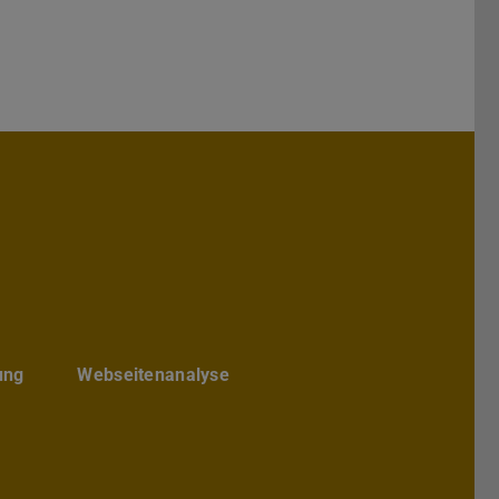
hs Architektur
chbereichs Architektur
te des Fachbereichs Architektur
ube-Kanal des Fachbereich Archite
ung
Webseitenanalyse