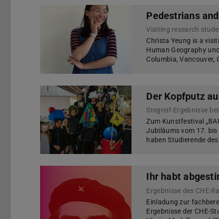
Pedestrians and
Visiting research stud
Christa Yeung is a vis
Human Geography under
Columbia, Vancouver, 
Der Kopfputz a
Stegreif-Ergebnisse b
Zum Kunstfestival „BA
Jubiläums vom 17. bis 
haben Studierende des
Ihr habt abgest
Ergebnisse des CHE-R
Einladung zur fachbere
Ergebnisse der CHE-St