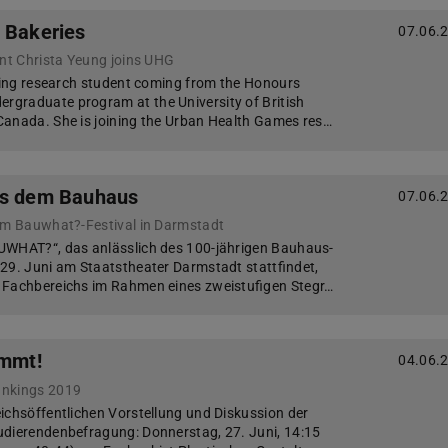
 Bakeries
07.06.
ent Christa Yeung joins UHG
iting research student coming from the Honours
graduate program at the University of British
Canada. She is joining the Urban Health Games res…
us dem Bauhaus
07.06.
eim Bauwhat?-Festival in Darmstadt
UWHAT?“, das anlässlich des 100-jährigen Bauhaus-
29. Juni am Staatstheater Darmstadt stattfindet,
 Fachbereichs im Rahmen eines zweistufigen Stegr…
immt!
04.06.
ankings 2019
ichsöffentlichen Vorstellung und Diskussion der
udierendenbefragung: Donnerstag, 27. Juni, 14:15