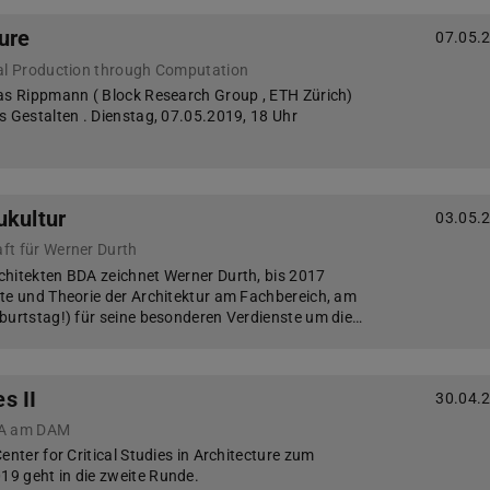
ure
07.05.
ral Production through Computation
as Rippmann ( Block Research Group , ETH Zürich)
s Gestalten . Dienstag, 07.05.2019, 18 Uhr
ukultur
03.05.
ft für Werner Durth
chitekten BDA zeichnet Werner Durth, bis 2017
te und Theorie der Architektur am Fachbereich, am
burtstag!) für seine besonderen Verdienste um die…
s II
30.04.
SA am DAM
enter for Critical Studies in Architecture zum
9 geht in die zweite Runde.