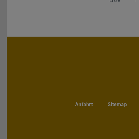
Erste
Vorh
1
Anfahrt
Sitemap