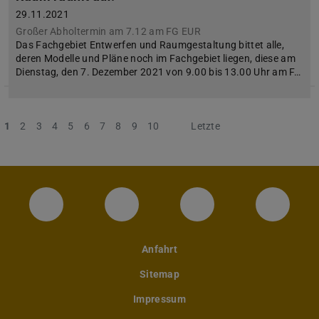
29.11.2021
Großer Abholtermin am 7.12 am FG EUR
Das Fachgebiet Entwerfen und Raumgestaltung bittet alle,
deren Modelle und Pläne noch im Fachgebiet liegen, diese am
Dienstag, den 7. Dezember 2021 von 9.00 bis 13.00 Uhr am F…
1
2
3
4
5
6
7
8
9
10
Nächste
Letzte
Instagram-Seite des Fachbereichs Archite
LinkedIn-Profil des Fachbereic
Facebook-Seite de
YouTub
Anfahrt
Sitemap
Impressum