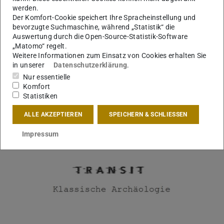
Bild: Thomas Ott
werden.
Der Komfort-Cookie speichert Ihre Spracheinstellung und
bevorzugte Suchmaschine, während „Statistik“ die
Auswertung durch die Open-Source-Statistik-Software
„Matomo“ regelt.
Vorbildliche Bauten im Land Hessen 2020
Weitere Informationen zum Einsatz von Cookies erhalten Sie
06.12.2021
in unserer
Datenschutzerklärung
.
Cubity gewinnt in der Kategorie Neubau
Nur essentielle
Am 19. November wurden die Preisträger*innen der Vorbild­
Komfort
lichen Bauten im Land Hessen 2020 ausgezeichnet. Das Land
Statistiken
Hessen, vertreten durch das Hessische Ministerium der Finan…
ALLE AKZEPTIEREN
SPEICHERN & SCHLIESSEN
Impressum