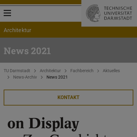
Menü öffnen
Architektur
News 2021
Sie befinden sich hier:
TU Darmstadt
Architektur
Fachbereich
Aktuelles
News-Archiv
News 2021
KONTAKT