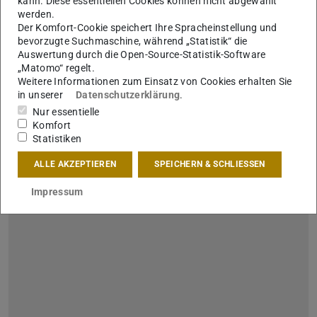
kann. Diese essentiellen Cookies können nicht abgewählt
werden.
Der Komfort-Cookie speichert Ihre Spracheinstellung und
bevorzugte Suchmaschine, während „Statistik“ die
Athene-Preise 2020
Auswertung durch die Open-Source-Statistik-Software
30.11.2020
„Matomo“ regelt.
Weitere Informationen zum Einsatz von Cookies erhalten Sie
Brandschutz-Seminar erhält Athene-Fachbereichspreis
in unserer
Datenschutzerklärung
.
Jedes Jahr wird im Rahmen des Tages der Lehre der Athene-
Preise für Gute Lehre verliehen. Die von der Carlo und Karin
Nur essentielle
Giersch-Stiftung vergebene Auszeichnung würdigt besonder…
Komfort
Statistiken
ALLE AKZEPTIEREN
SPEICHERN & SCHLIESSEN
Impressum