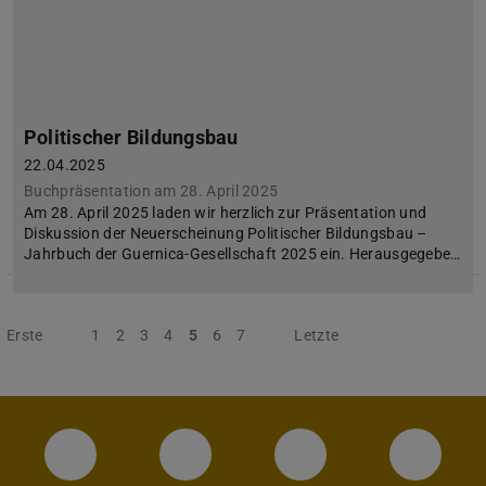
Politischer Bildungsbau
22.04.2025
Buchpräsentation am 28. April 2025
Am 28. April 2025 laden wir herzlich zur Präsentation und
Diskussion der Neuerscheinung Politischer Bildungsbau –
Jahrbuch der Guernica-Gesellschaft 2025 ein. Herausgegebe…
Erste
Vorherige
1
2
3
4
5
6
7
Nächste
Letzte
Instagram-Seite des Fachbereichs Archite
LinkedIn-Profil des Fachbereic
Facebook-Seite de
YouTub