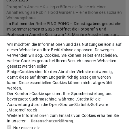
06.05.2025
Fotografin Annette Kisling eröffnet die Reihe mit einer
Annäherung an Robin Hood Gardens – eine Ikone des sozialen
Wohnungsbaus
Im Rahmen der Reihe PING PONG – Dienstagabendgespräche
im Sommersemester 2025 eröffnet die Fotografin und
Professorin Annette Kisling am 13. Mai ihre Ausstellung zur…
Wir möchten die Informationen und das Nutzungserlebnis auf
dieser Webseite an Ihre Bedürfnisse anpassen. Deswegen
verwenden wir sog. Cookies. Sie können selbst entscheiden,
welche Cookies genau bei Ihrem Besuch unserer Webseiten
gesetzt werden sollen.
Einige Cookies sind für den Abruf der Website notwendig,
damit diese auf Ihrem Endgerät richtig anzeigen werden
kann. Diese essentiellen Cookies können nicht abgewählt
werden.
Der Komfort-Cookie speichert Ihre Spracheinstellung und
bevorzugte Suchmaschine, während „Statistik“ die
Auswertung durch die Open-Source-Statistik-Software
„Matomo“ regelt.
Weitere Informationen zum Einsatz von Cookies erhalten Sie
in unserer
Datenschutzerklärung
.
Symposium
Nur essentielle